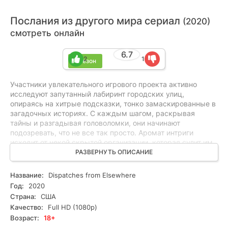
Послания из другого мира сериал
(2020)
смотреть онлайн
6.7
2
1
1 сезон
Участники увлекательного игрового проекта активно
исследуют запутанный лабиринт городских улиц,
опираясь на хитрые подсказки, тонко замаскированные в
загадочных историях. С каждым шагом, раскрывая
тайны и разгадывая головоломки, они начинают
подозревать, что не все так просто. Аромат интриги
исходит от некой скрытой организации, которая сулит им
масштабные открытия, но подстерегает их опасность.
РАЗВЕРНУТЬ ОПИСАНИЕ
Неожиданно игроки встают на тропу тайны, превращаясь
по сути в неосознанных шпионов, исполняющих роль
Название:
Dispatches from Elsewhere
невольных пешек в сложной игре жизни.
Год:
2020
Страна:
США
Качество:
Full HD (1080p)
Возраст:
18+