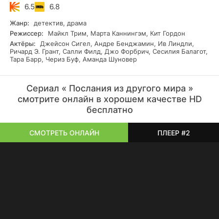
6.5
6.8
Жанр:
детектив, драма
Режиссер:
Майкл Трим, Марта Каннингэм, Кит Гордон
Актёры:
Джейсон Сигел, Андре Бенджамин, Ив Линдли,
Ричард Э. Грант, Салли Филд, Джо Форбрич, Сесилия Балагот,
Тара Барр, Чериз Буф, Аманда Шуновер
Сериал « Послания из другого мира »
смотрите онлайн в хорошем качестве HD
бесплатно
СМОТРЕТЬ ОНЛАЙН
ПЛЕЕР #2