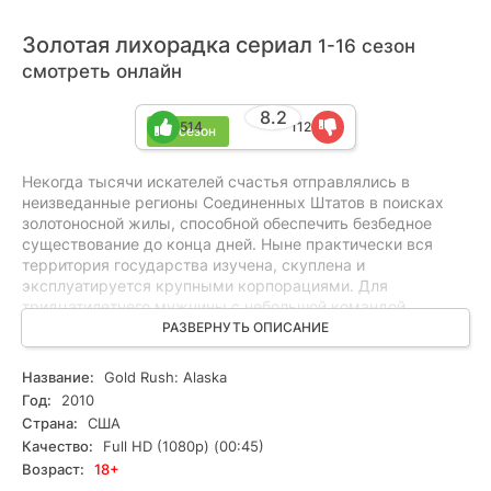
Золотая лихорадка сериал
1-16 сезон
смотреть онлайн
8.2
514
112
16 сезон
Некогда тысячи искателей счастья отправлялись в
неизведанные регионы Соединенных Штатов в поисках
золотоносной жилы, способной обеспечить безбедное
существование до конца дней. Ныне практически вся
территория государства изучена, скуплена и
эксплуатируется крупными корпорациями. Для
тридцатилетнего мужчины с небольшой командой
старателей единственный выход, отправиться в далекую
РАЗВЕРНУТЬ ОПИСАНИЕ
Аляску с суровыми климатическими условиями. Местное
законодательство позволяет завладеть перспективным
Название:
Gold Rush: Alaska
участком земли и на частных началах добывать
Год:
2010
драгоценные металлы. Благо, желающих рисковать
Страна:
США
здоровьем не так много. Поскольку в родном Орегоне
Качество:
Full HD (1080p) (00:45)
бушует финансовый кризис, главные герои готовы терпеть
Возраст:
18+
лишения, чтобы разбогатеть. Сначала им непросто