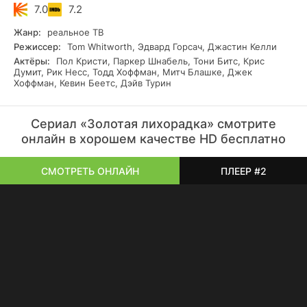
привыкнуть к холоду, да и дикие животные бродят по
7.0
7.2
окрестностям. Сосед по имени Паркер Шнабель
оказывается весьма доброжелательным человеком. Его
Жанр:
реальное ТВ
советы помогают освоиться и не допустить типичных
Режиссер:
Tom Whitworth, Эдвард Горсач, Джастин Келли
ошибок при покупке снаряжения. Внутри коллектива
Актёры:
Пол Кристи, Паркер Шнабель, Тони Битс, Крис
регулярно возникают споры, а перспективы со временем
Думит, Рик Несс, Тодд Хоффман, Митч Блашке, Джек
становятся более размытыми, ведь золотоносную жилу
Хоффман, Кевин Беетс, Дэйв Турин
не получается найти.
Сериал «Золотая лихорадка» смотрите
онлайн в хорошем качестве HD бесплатно
СМОТРЕТЬ ОНЛАЙН
ПЛЕЕР #2