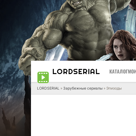
LORD
SERIAL
КАТАЛОГ
МОИ
LORDSERIAL
»
Зарубежные сериалы
» Эпизоды