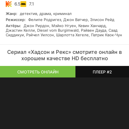
среды, которые бросят им серьезный вызов. Помимо
6.5
7.1
верной служебной собаки, в своих расследованиях Чарли
всегда может прибегнуть к поддержке коллег. Доктор
Жанр:
детектив, драма, криминал
Сара Труонг, технический специалист Джесси Милс и
Режиссер:
Фелипе Родригез, Джон Ватчер, Элисон Рейд
интендант Джо Донован всегда готовы помочь
Актёры:
Джон Рирдон, Мэйко Нгуен, Кевин Ханчард,
самоотверженному сыщику.
Джастин Келли, Diesel vom Burgimwald, Рэйвен Дауда, Саад
Сиддикуи, Рэйчел Уилсон, Шарлотта Хегеле, Патрик Квок-Чун
Сериал «Хадсон и Рекс» смотрите онлайн в
хорошем качестве HD бесплатно
СМОТРЕТЬ ОНЛАЙН
ПЛЕЕР #2