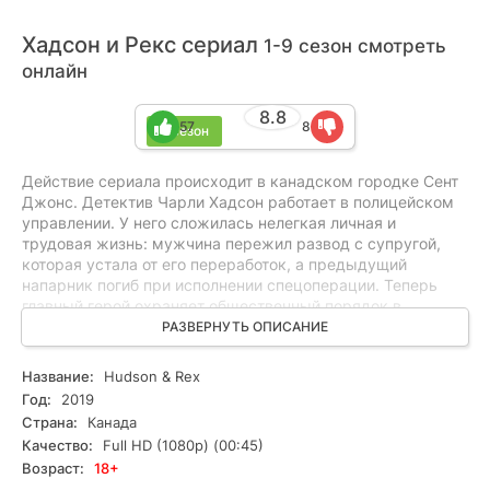
Хадсон и Рекс сериал
1-9 сезон смотреть
онлайн
8.8
57
8
9 сезон
Действие сериала происходит в канадском городке Сент
Джонс. Детектив Чарли Хадсон работает в полицейском
управлении. У него сложилась нелегкая личная и
трудовая жизнь: мужчина пережил развод с супругой,
которая устала от его переработок, а предыдущий
напарник погиб при исполнении спецоперации. Теперь
главный герой охраняет общественный порядок в
тандеме с немецкой овчаркой по кличке Рекс. Его
РАЗВЕРНУТЬ ОПИСАНИЕ
четвероногий новый знакомый очень умен и предан ему.
Он не докучает хозяину ненужными разговорами и не
Название:
Hudson & Rex
предъявляет претензий. Пес способен всегда прийти на
Год:
2019
помощь и остановить злодея, осмелившегося переступить
Страна:
Канада
закон. Отважной парочке предстоит вместе раскрыть
Качество:
Full HD (1080p) (00:45)
множество запутанных и кровавых преступлений. Героям
Возраст:
18+
противостоят различные представители криминальной