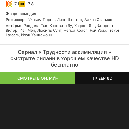
7.1
7.8
Жанр:
комедия
Режиссер:
Уильям Перпл, Линн Шелтон, Алиса Статман
Актёры:
Рэндолл Пак, Констанс Ву, Хадсон Янг, Форрест
Вилер, Иэн Чен, Люсиль Сунг, Челси Крисп, Рэй Уайз, Trevor
Larcom, Ивэн Ханнеманн
Сериал « Трудности ассимиляции »
смотрите онлайн в хорошем качестве HD
бесплатно
СМОТРЕТЬ ОНЛАЙН
ПЛЕЕР #2