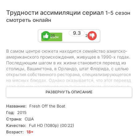
Трудности ассимиляции сериал
1-5 сезон
смотреть онлайн
9.3
25
2
5 сезон
В самом центре сюжета находится семейство азиатско-
американского происхождения, живущее в 1990-х годах.
Последующим шагом в их жизни становится переезд из
столицы, Вашингтона, в Орландо, штат Флорида, с целью
открытия собственного ресторана, специализирующегося
на мясных блюдах. Однако оказывается, что этот переезд
стал для них настоящим культурным шоком, поскольку в
новом месте они не обнаруживают знакомого Китай-
РАЗВЕРНУТЬ ОПИСАНИЕ
тауна, который был для них домом.
Название:
Fresh Off the Boat
Год:
2015
Страна:
США
Качество:
Full HD (1080p) (00:22)
Возраст:
18+