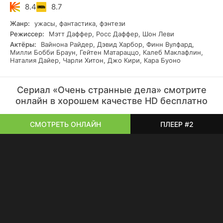
8.4
8.7
Жанр:
ужасы, фантастика, фэнтези
Режиссер:
Мэтт Даффер, Росс Даффер, Шон Леви
Актёры:
Вайнона Райдер, Дэвид Харбор, Финн Вулфард,
Милли Бобби Браун, Гейтен Матараццо, Калеб Маклафлин,
Наталия Дайер, Чарли Хитон, Джо Кири, Кара Буоно
Сериал «Очень странные дела» смотрите
онлайн в хорошем качестве HD бесплатно
СМОТРЕТЬ ОНЛАЙН
ПЛЕЕР #2