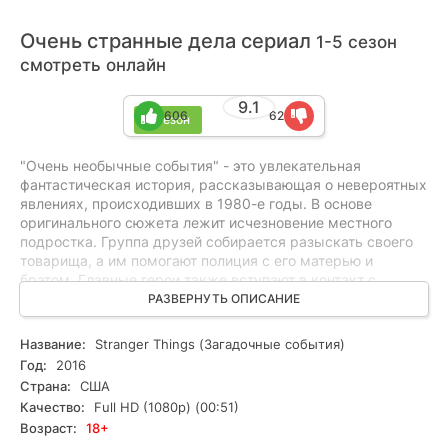
Очень странные дела сериал
1-5 сезон
смотреть онлайн
9.1
606
62
5 сезон
"Очень необычные события" - это увлекательная
фантастическая история, рассказывающая о невероятных
явлениях, происходивших в 1980-е годы. В основе
оригинального сюжета лежит исчезновение местного
подростка. Группа друзей собирается разыскать своего
товарища, а им помогают полиция с его матерью и
братом. Главные герои также вступают в контакт с
загадочной девочкой, обладающей сверхъестественными
РАЗВЕРНУТЬ ОПИСАНИЕ
способностями. "Очень необычные события" стали одним
из самых ярких проектов последних лет. История о
Название:
Stranger Things (Загадочные события)
подростках и их связи с паранормальным продолжается.
Год:
2016
Страна:
США
Качество:
Full HD (1080p) (00:51)
Возраст:
18+