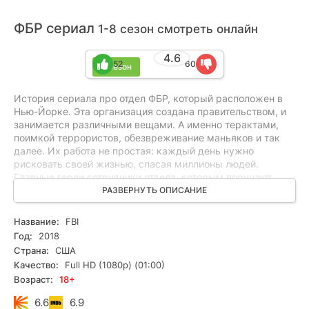
ФБР сериал
1-8 сезон смотреть онлайн
4.6
52
60
8 сезон
История сериала про отдел ФБР, который расположен в
Нью-Йорке. Эта организация создана правительством, и
занимается различными вещами. А именно терактами,
поимкой террористов, обезвреживание маньяков и так
далее. Их работа не простая: каждый день нужно
рисковать своей жизнью, спасая миллионы людей.
Главные герои сотрудники отдела, которым поручают
задания. У них есть всё что нужно: подготовка,
РАЗВЕРНУТЬ ОПИСАНИЕ
оборудование. знания и многое другое.
Название:
FBI
Но ловить преступников не так просто. Нужно
Год:
2018
организовывать слежку, постоянно проверять
Страна:
США
подозрительные места, и быть начеку. Только так можно
Качество:
Full HD (1080p) (01:00)
защитить Нью-Йорк от различных угроз, которые готовят
Возраст:
18+
террористы. Что же дальше будет происходить в данном
сериале?
6.6
6.9