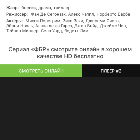
Жанр:
боевик, драма, триллер
Режиссер:
Жан Де Сегонзак, Алекс Чаппл, Норберто Барба
Актёры:
Мисси Перегрим, Зико Заки, Джереми Систо,
Эбони Ноэль, Алана де ла Гарса, Джон Бойд, Джеймс Чен,
Тейлор Миллер, Села Уорд, Ведетт Лим
Сериал «ФБР» смотрите онлайн в хорошем
качестве HD бесплатно
СМОТРЕТЬ ОНЛАЙН
ПЛЕЕР #2