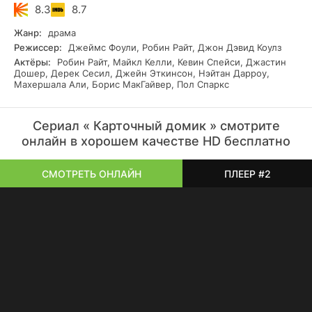
8.3
8.7
Жанр:
драма
Режиссер:
Джеймс Фоули, Робин Райт, Джон Дэвид Коулз
Актёры:
Робин Райт, Майкл Келли, Кевин Спейси, Джастин
Дошер, Дерек Сесил, Джейн Эткинсон, Нэйтан Дарроу,
Махершала Али, Борис МакГайвер, Пол Спаркс
Сериал « Карточный домик » смотрите
онлайн в хорошем качестве HD бесплатно
СМОТРЕТЬ ОНЛАЙН
ПЛЕЕР #2