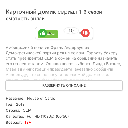
Карточный домик сериал
1-6 сезон
смотреть онлайн
10
14
0
6 сезон
Амбициозный политик Фрэнк Андервуд из
Демократической партии решил помочь Гаррету Уокеру
стать президентом США в обмен на обещание назначить
его госсекретарем. Однако после выборов Линда Васкес,
глава администрации президента, внезапно сообщила
Андервуду, что он не получит желаемой должности.
Фрэнк и его жена были безмерно огорчены
предательством и готовы навести максимум хаоса, чтобы
РАЗВЕРНУТЬ ОПИСАНИЕ
отомстить новому президенту.
Название:
House of Cards
Год:
2013
Страна:
США
Качество:
Full HD (1080p) (00:50)
Возраст:
18+