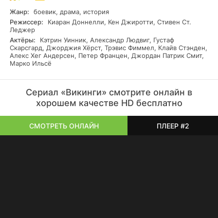
вождь весьма недоволен самовольством Рагнера, и в
Жанр:
боевик, драма, история
наказание отбирает всю добычу, позволив оставить лишь
Режиссер:
Киаран Доннелли, Кен Джиротти, Стивен Ст.
по одному предмету, и Лодброк забирает пленного
Леджер
монаха Ательстана, много знающего об Европе.
Актёры:
Кэтрин Уинник, Александр Людвиг, Густаф
Поскольку ярл видит в молодом викинге опасного
Скарсгард, Джорджия Хёрст, Трэвис Фиммел, Клайв Стэнден,
конкурента, он отправляет воинов уничтожить мятежника,
Алекс Хег Андерсен, Петер Францен, Джордан Патрик Смит,
Марко Ильсё
вместе с семьей. Чудом уцелев, герой вызывает
Харальдсона на поединок, Хольмганг, за право править
Каттегатом.
Сериал «Викинги» смотрите онлайн в
хорошем качестве HD бесплатно
СМОТРЕТЬ ОНЛАЙН
ПЛЕЕР #2