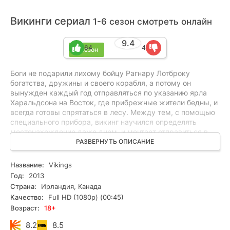
Викинги сериал
1-6 сезон смотреть онлайн
9.4
64
4
6 сезон
Боги не подарили лихому бойцу Рагнару Лотброку
богатства, дружины и своего корабля, а потому он
вынужден каждый год отправляться по указанию ярла
Харальдсона на Восток, где прибрежные жители бедны, и
всегда готовы спрятаться в лесу. Между тем, с помощью
специального прибора, викинг научился определять
местонахождение даже днем, и мечтает отправиться в
далекую Британию, где богатство можно обрести легко и
РАЗВЕРНУТЬ ОПИСАНИЕ
быстро. Герой уговаривает умелого корабела Флоки
построить ему драккар, способный переплыть море, и
Название:
Vikings
собирает малую дружину из соседей, приятелей и брата
Год:
2013
Ролло. Умелый воин и пылкая супруга Лагерта тоже
Страна:
Ирландия, Канада
рвется в бой, но на этот раз ей придется остаться дома с
Качество:
Full HD (1080p) (00:45)
детьми. Поход оказывается удачным, и в первом же
Возраст:
18+
монастыре бойцы добывают много золотых украшений,
всласть поубивав тихих священнослужителей, и не
8.2
8.5
встретив сопротивления. По возвращении выясняется, что