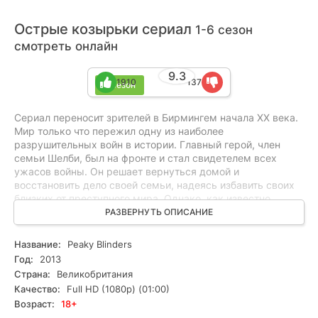
Острые козырьки сериал
1-6 сезон
смотреть онлайн
9.3
1910
137
6 сезон
Сериал переносит зрителей в Бирмингем начала XX века.
Мир только что пережил одну из наиболее
разрушительных войн в истории. Главный герой, член
семьи Шелби, был на фронте и стал свидетелем всех
ужасов войны. Он решает вернуться домой и
восстановить дело своей семьи, надеясь избавить своих
близких от преступного мира. Однако, как известно,
покинуть криминальную сферу непросто. Бирмингем
РАЗВЕРНУТЬ ОПИСАНИЕ
становится горячей точкой схваток между крупными
преступными группировками. Но что произойдет дальше?
Название:
Peaky Blinders
Год:
2013
Страна:
Великобритания
Качество:
Full HD (1080p) (01:00)
Возраст:
18+