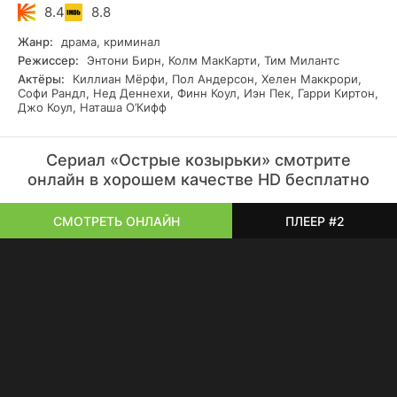
8.4
8.8
Жанр:
драма, криминал
Режиссер:
Энтони Бирн, Колм МакКарти, Тим Милантс
Актёры:
Киллиан Мёрфи, Пол Андерсон, Хелен Маккрори,
Софи Рандл, Нед Деннехи, Финн Коул, Иэн Пек, Гарри Киртон,
Джо Коул, Наташа О’Кифф
Сериал «Острые козырьки» смотрите
онлайн в хорошем качестве HD бесплатно
СМОТРЕТЬ ОНЛАЙН
ПЛЕЕР #2