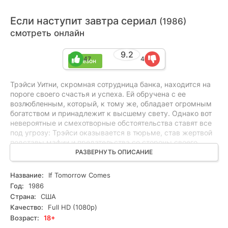
Если наступит завтра сериал
(1986)
смотреть онлайн
9.2
47
4
1 сезон
Трэйси Уитни, скромная сотрудница банка, находится на
пороге своего счастья и успеха. Ей обручена с ее
возлюбленным, который, к тому же, обладает огромным
богатством и принадлежит к высшему свету. Однако вот
невероятные и смехотворные обстоятельства ставят все
под угрозу: Трэйси оказывается в тюрьме, став жертвой
подставы мафии и предательства со стороны своего
возлюбленного. Но сломить ее так просто не удастся: она
РАЗВЕРНУТЬ ОПИСАНИЕ
использует всю свою непоколебимую волю, остроумие и
неотразимое женское обаяние, чтобы взять реванш.
Название:
If Tomorrow Comes
Год:
1986
Страна:
США
Качество:
Full HD (1080p)
Возраст:
18+