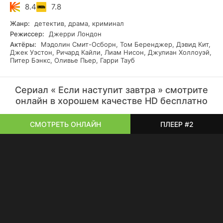
8.4
7.8
Жанр:
детектив, драма, криминал
Режиссер:
Джерри Лондон
Актёры:
Мэдолин Смит-Осборн, Том Беренджер, Дэвид Кит,
Джек Уэстон, Ричард Кайли, Лиам Нисон, Джулиан Холлоуэй,
Питер Бэнкс, Оливье Пьер, Гарри Тауб
Сериал « Если наступит завтра » смотрите
онлайн в хорошем качестве HD бесплатно
СМОТРЕТЬ ОНЛАЙН
ПЛЕЕР #2