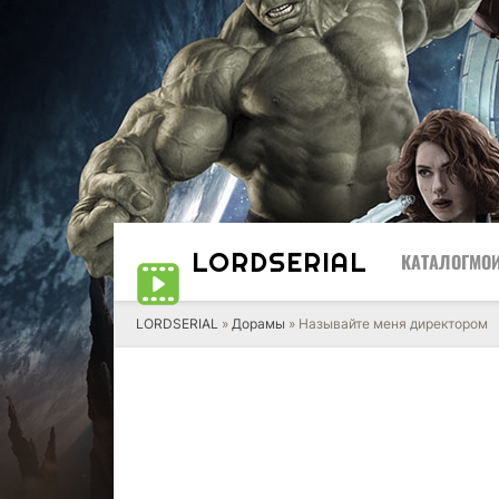
LORD
SERIAL
КАТАЛОГ
МОИ
LORDSERIAL
»
Дорамы
» Называйте меня директором