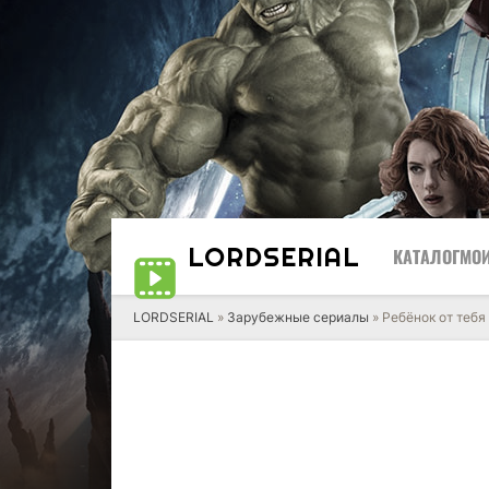
LORD
SERIAL
КАТАЛОГ
МОИ
LORDSERIAL
»
Зарубежные сериалы
» Ребёнок от тебя