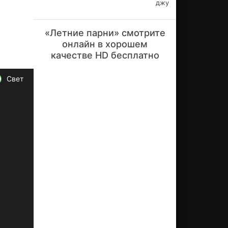
джу
ам
а,
ра
«Летние парни» смотрите
сс
онлайн в хорошем
ка
зы
качестве HD бесплатно
ва
ю
Свет
ща
я о
мо
ло
ды
х
лю
дя
х,
об
ъе
ди
ни
вш
их
ся