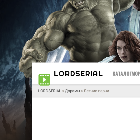
LORD
SERIAL
КАТАЛОГ
МОИ
LORDSERIAL
»
Дорамы
» Летние парни