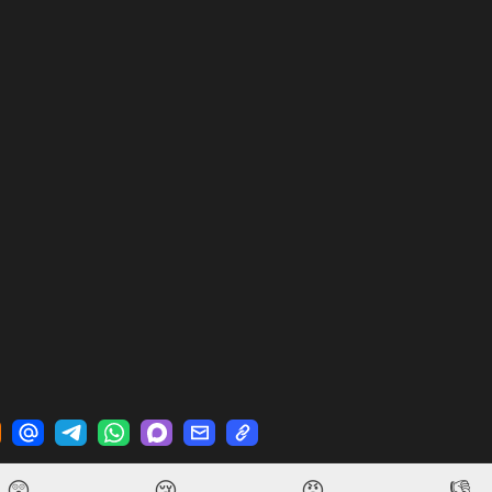
😲
😢
😡
👎