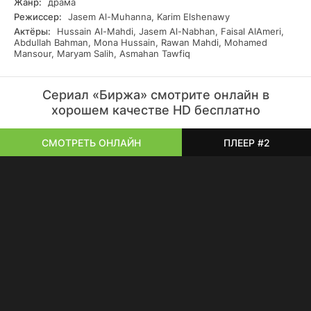
Жанр:
драма
Режиссер:
Jasem Al-Muhanna, Karim Elshenawy
Актёры:
Hussain Al-Mahdi, Jasem Al-Nabhan, Faisal AlAmeri,
Abdullah Bahman, Mona Hussain, Rawan Mahdi, Mohamed
Mansour, Maryam Salih, Asmahan Tawfiq
Сериал «Биржа» смотрите онлайн в
хорошем качестве HD бесплатно
СМОТРЕТЬ ОНЛАЙН
ПЛЕЕР #2