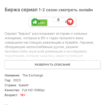
Биржа сериал
1-2 сезон смотреть онлайн
8
8
2
2 сезон
Сериал "Биржа" рассказывает историю о сильных
женщинах, которые в 80-х годах прошлого века
совершили настоящую революцию в Кувейте. Героини,
обладающие непоколебимым духом, решили
противостоять мужской доминации и исследовать
территорию, которая казалась недоступной для
представительниц прекрасного пола. Теперь они
работают на фондовой бирже, где царит крайне жесткая и
РАЗВЕРНУТЬ ОПИСАНИЕ
несправедливая конкуренция, а также присутствует
коррупция и предательство. Казалось бы, что они
Название:
The Exchange
сталкиваются с невозможным, но героини готовы
Год:
2023
изменить восприятие людей о данной сфере, несмотря на
Страна:
Кувейт
трудности, с которыми они столкнутся на начальном
Качество:
Full HD (1080p)
этапе...
Возраст:
18+