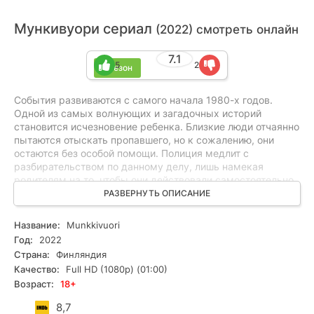
Мункивуори сериал
(2022) смотреть онлайн
7.1
5
2
1 сезон
События развиваются с самого начала 1980-х годов.
Одной из самых волнующих и загадочных историй
становится исчезновение ребенка. Близкие люди отчаянно
пытаются отыскать пропавшего, но к сожалению, они
остаются без особой помощи. Полиция медлит с
разбирательством по данному делу, лишь намекая
родителям на то, чтобы они действовали самостоятельно.
Родители же, потерявшие рассудок от боли, решают взять
РАЗВЕРНУТЬ ОПИСАНИЕ
правосудие в свои руки и отправляются на поиски своего
ребенка, на надежду, что найдут его живым. Отчаянная и
Название:
Munkkivuori
безудержная охота за ребенком и желание выяснить его
Год:
2022
местонахождение представлены взглядом других детей,
Страна:
Финляндия
проживающих в этом городе. Оригинальный текст:
Качество:
Full HD (1080p) (01:00)
События берут своё начало в восьмидесятые годы
Возраст:
18+
прошлого столетия. В центре внимания случай, связанный
с загадочным исчезновением ребёнка. Близкие люди
8,7
пытаются отыскать несчастного. Правда, увы, помощи им