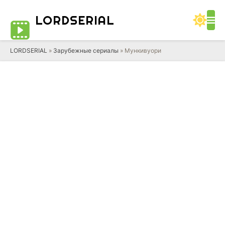
LORD
SERIAL
LORDSERIAL
»
Зарубежные сериалы
» Мункивуори