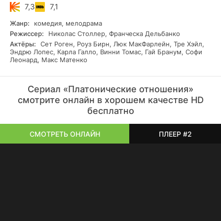
7,3
7,1
Жанр:
комедия, мелодрама
Режиссер:
Николас Столлер, Франческа Дельбанко
Актёры:
Сет Роген, Роуз Бирн, Люк МакФарлейн, Тре Хэйл,
Эндрю Лопес, Карла Галло, Винни Томас, Гай Бранум, Софи
Леонард, Макс Матенко
Сериал «Платонические отношения»
смотрите онлайн в хорошем качестве HD
бесплатно
СМОТРЕТЬ ОНЛАЙН
ПЛЕЕР #2