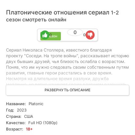
Платонические отношения сериал
1-2
сезон смотреть онлайн
0
0
0
2 сезон
Сериал Николаса Столлера, известного благодаря
проекту "Соседи. На тропе войны", рассказывает историю
двух бывших друзей, чья близость ослабла с возрастом.
Поняв, что им нужно следовать своим собственным путям
развития, главные герои расстались в свое время.
Несмотря на длительное время разлуки, дружба
медленно, но верно начинает своим влиянием разрушать
повседневность этих персонажей. Они вынуждены
РАЗВЕРНУТЬ ОПИСАНИЕ
переосмыслить свои жизненные приоритеты и сделать
новый выбор, в результате которого следуют
Название:
Platonic
неожиданным последствиям.
Год:
2023
Страна:
США
Качество:
Full HD (1080p)
Возраст:
18+