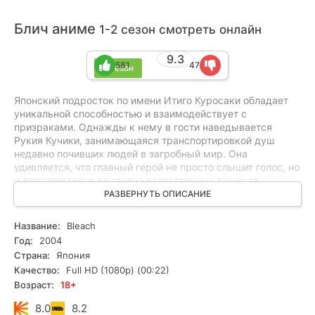
Блич аниме
1-2 сезон смотреть онлайн
9.3
581
47
2 сезон
Японский подросток по имени Итиго Куросаки обладает
уникальной способностью и взаимодействует с
призраками. Однажды к нему в гости наведывается
Рукия Кучики, занимающаяся транспортировкой душ
недавно почивших людей в загробный мир. Она
удивляется, что главный герой не просто слышит голос, но
и дотрагивается до сверхъестественных существ.
Завязавшуюся беседу прерывает "пустой", особо сильный
РАЗВЕРНУТЬ ОПИСАНИЕ
монстр, которого в одиночку сложновато победить. Гостья
принимает решение поделиться энергией с Итиго в обмен
Название:
Bleach
на сотрудничество. Вот только юноша забирает все и
Год:
2004
легко расправляется с привидением. Рукия лишается
Страна:
Япония
работы, а вакантное место занимает главный герой.
Качество:
Full HD (1080p) (00:22)
Девушка становится инструктором новичка, объясняя
Возраст:
18+
основы мироустройства. Профессия "проводника"
непростая, а стычки с врагами в порядке вещей.
8.0
8.2
Куросаки обладает огромным потенциалам, судя по