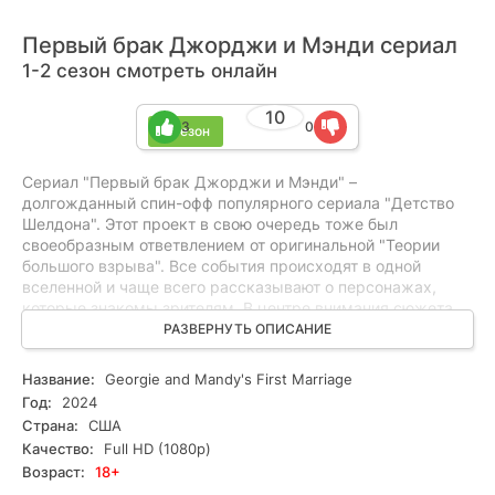
Первый брак Джорджи и Мэнди сериал
1-2 сезон смотреть онлайн
10
3
0
2 сезон
Сериал "Первый брак Джорджи и Мэнди" –
долгожданный спин-офф популярного сериала "Детство
Шелдона". Этот проект в свою очередь тоже был
своеобразным ответвлением от оригинальной "Теории
большого взрыва". Все события происходят в одной
вселенной и чаще всего рассказывают о персонажах,
которые знакомы зрителям. В центре внимания сюжета
оказывается старший брат главного героя оригинала,
РАЗВЕРНУТЬ ОПИСАНИЕ
Джорджи. Его взрослая жизнь начинается намного
раньше, чем у Шелдона. Главный персонаж и его невеста
Название:
Georgie and Mandy's First Marriage
Мэнди начинают жить вместе. Они прекрасно друг с
Год:
2024
другом ладят. Между делом маленький гений Шелдон
Страна:
США
становится одноклассником Джорджи и проводит с ним
Качество:
Full HD (1080p)
занимательные будни. Тот старается помогать старшему
Возраст:
18+
брату с уроками, что немного бьет по морали Джорджи.