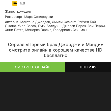
Отношения с братьями складываются крайне необычным
6.8
образом, ведь они совершенно друг на друга не похожи.
Он так и не окончит школу самостоятельно. Отношения с
Жанр:
комедия
Мэнди – чуть ли не единственное светлое пятно в жизни
Режиссер:
Марк Сендроуски
главного персонажа, однако и тут хватает своих
Актёры:
Монтана Джордан, Эмили Осмент, Рэйчел Бэй
подводных камней. Главный персонаж на протяжении
Джонс, Уилл Сассо, Дуги Болдуин, Джесси Перез, Зои Перри,
долгого времени обманывал девушку о своём возрасте.
Энни Поттс, Минерва Гарсия, Галадриэль Стинман
Обман раскрылся, когда героиня заявила, что ждёт
малыша. Впереди у Джорджа и Мэнди увлекательные
годы вместе!
Сериал «Первый брак Джорджи и Мэнди»
смотрите онлайн в хорошем качестве HD
бесплатно
СМОТРЕТЬ ОНЛАЙН
ПЛЕЕР #2