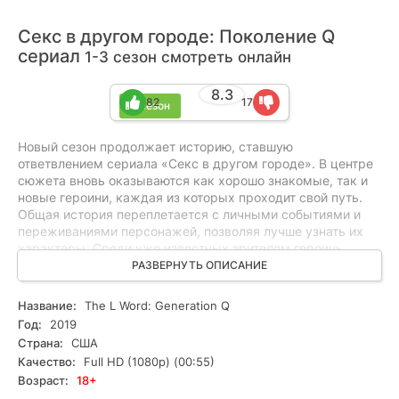
Секс в другом городе: Поколение Q
сериал
1-3 сезон смотреть онлайн
8.3
82
17
3 сезон
Новый сезон продолжает историю, ставшую
ответвлением сериала «Секс в другом городе». В центре
сюжета вновь оказываются как хорошо знакомые, так и
новые героини, каждая из которых проходит свой путь.
Общая история переплетается с личными событиями и
переживаниями персонажей, позволяя лучше узнать их
характеры. Среди уже известных зрителям героинь
вновь появляются Бетт, Шейн и Элис, а вместе с ними в
РАЗВЕРНУТЬ ОПИСАНИЕ
повествование входят новые лица. Всем им предстоит
разобраться в собственных чувствах, взглядах и
Название:
The L Word: Generation Q
желаниях, постепенно меняясь и открывая для себя
Год:
2019
новые стороны жизни.
Страна:
США
Качество:
Full HD (1080p) (00:55)
Возраст:
18+