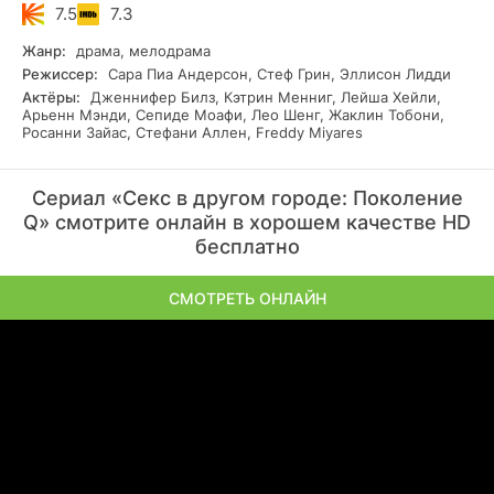
7.5
7.3
Жанр:
драма, мелодрама
Режиссер:
Сара Пиа Андерсон, Стеф Грин, Эллисон Лидди
Актёры:
Дженнифер Билз, Кэтрин Менниг, Лейша Хейли,
Арьенн Мэнди, Сепиде Моафи, Лео Шенг, Жаклин Тобони,
Росанни Зайас, Стефани Аллен, Freddy Miyares
Сериал «Секс в другом городе: Поколение
Q» смотрите онлайн в хорошем качестве HD
бесплатно
СМОТРЕТЬ ОНЛАЙН