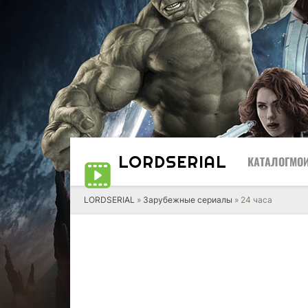
LORD
SERIAL
КАТАЛОГ
МОИ
LORDSERIAL
»
Зарубежные сериалы
» 24 часа